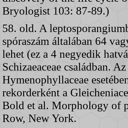
Bryologist 103: 87-89.)
58. old. A leptosporangium
spóraszám általában 64 vag
lehet (ez a 4 negyedik hatvá
Schizaeaceae családban. A
Hymenophyllaceae esetében
rekorderként a Gleicheniace
Bold et al. Morphology of p
Row, New York.