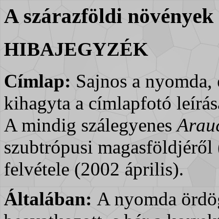
A szárazföldi növények 
HIBAJEGYZÉK
Címlap:
Sajnos a nyomda, 
kihagyta a címlapfotó leírás
A mindig szálegyenes
Arauc
szubtrópusi magasföldjéről 
felvétele (2002 április).
Általában:
A nyomda ördög