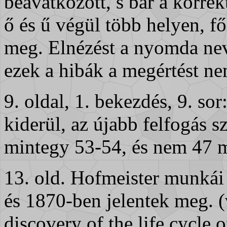
beavatkozott, s bár a korre
ő és ű végül több helyen, f
meg. Elnézést a nyomda nev
ezek a hibák a megértést ne
9. oldal, 1. bekezdés, 9. so
kiderül, az újabb felfogás s
mintegy 53-54, és nem 47 mil
13. old. Hofmeister munká
és 1870-ben jelentek meg. 
discovery of the life cycle